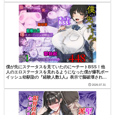
僕が先にステータスを見ていたのに〜チートBSS！他
人のエロステータスを見れるようになった僕が爆乳ボー
イッシュ幼馴染の『経験人数1人』表示で脳破壊された
件〜 | d_696609
2026.07.31