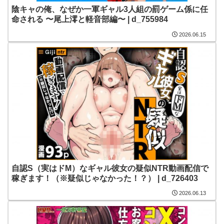
陰キャの俺、なぜか一軍ギャル3人組の罰ゲーム係に任
命される 〜尾上澪と軽音部編〜 | d_755984
2026.06.15
自認S（実はドM）なギャル彼女の疑似NTR動画配信で
稼ぎます！（※疑似じゃなかった！？） | d_726403
2026.06.13