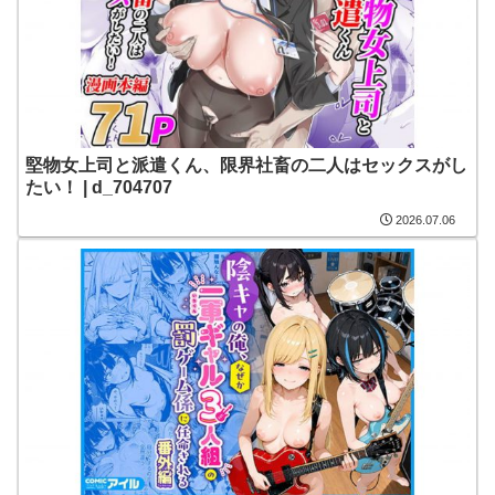
堅物女上司と派遣くん、限界社畜の二人はセックスがし
たい！ | d_704707
2026.07.06