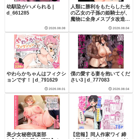
幼馴染がハメられる |
人類に勝利をもたらした光
d_661285
の乙女の子孫の姫騎士が、
魔物に全身メスブタ改造さ
れて魔物様との子を産みま
2026.08.08
2026.08.04
くりの最強母体孕み袋にな
るまで | d_715877
やわらかちゃんはフィクシ
僕の愛する妻を抱いてくだ
ョンです！ | d_791629
さい3 | d_777083
2026.08.01
2026.08.04
美少女秘密倶楽部
【悲報】同人作家ワイ 締