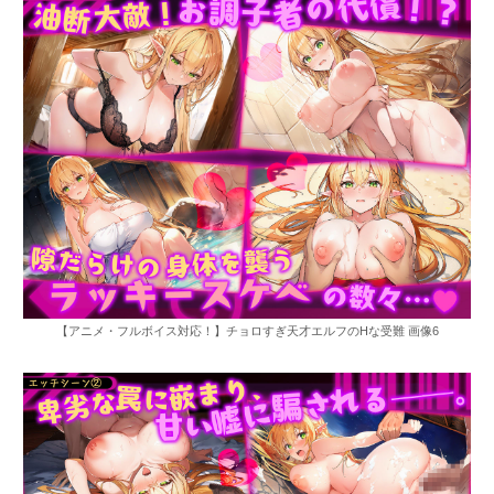
【アニメ・フルボイス対応！】チョロすぎ天才エルフのHな受難 画像6