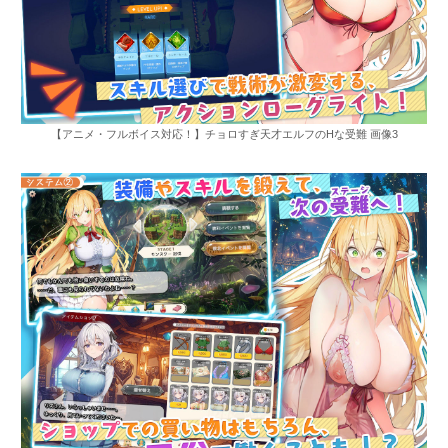
【アニメ・フルボイス対応！】チョロすぎ天才エルフのHな受難 画像3