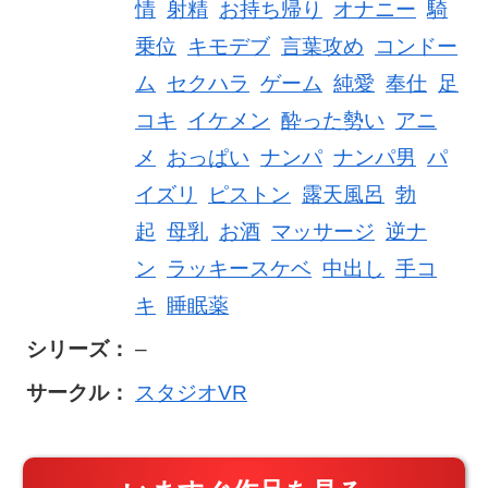
情
射精
お持ち帰り
オナニー
騎
乗位
キモデブ
言葉攻め
コンドー
ム
セクハラ
ゲーム
純愛
奉仕
足
コキ
イケメン
酔った勢い
アニ
メ
おっぱい
ナンパ
ナンパ男
パ
イズリ
ピストン
露天風呂
勃
起
母乳
お酒
マッサージ
逆ナ
ン
ラッキースケベ
中出し
手コ
キ
睡眠薬
シリーズ：
–
サークル：
スタジオVR