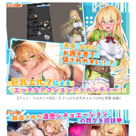
【アニメ・フルボイス対応！】チョロすぎ天才エルフのHな受難 画像1