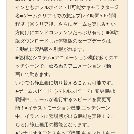
インともにフルボイス・H可能女キャラクター:2
名■ゲームクリアまでの想定プレイ時間5-6時間
程度（※クリア後、さらにゲームを楽しみたい
方向けにエンドコンテンツたっぷり有り）■体験
版ダウンロードした体験版のセーブデータは、
自動的に製品版へ引継がれます。
■便利なシステム●アニメーション機能:多くのエ
ッチシーンで、ぬるぬるアニメーション（動
画）で動きます。
いつでも静止画に切り替えることも可能です。
●ゲームスピード（バトルスピード）変更機能:
戦闘中、ゲームが進行するスピードを変更可
能！●イラストモーション機能:エッチシーン
中、イラストに臨場感が出る機能を実装！※こ
ちらは静止画用の機能となります。
●シナリオ丸ごとスキップ機能:キャンセルキー