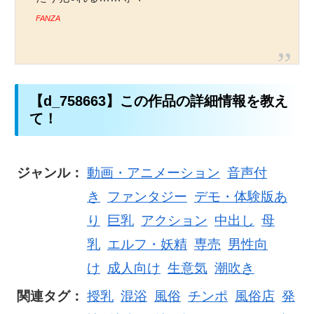
FANZA
【d_758663】この作品の詳細情報を教え
て！
ジャンル：
動画・アニメーション
音声付
き
ファンタジー
デモ・体験版あ
り
巨乳
アクション
中出し
母
乳
エルフ・妖精
専売
男性向
け
成人向け
生意気
潮吹き
関連タグ：
授乳
混浴
風俗
チンポ
風俗店
発