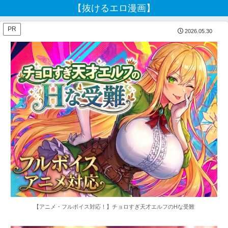
【抜けるエロ漫画】
PR
2026.05.30
【アニメ・フルボイス対応！】チョロすぎ天才エルフのHな受難