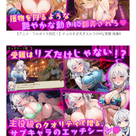
【アニメ・フルボイス対応！】チョロすぎ天才エルフのHな受難 画像8