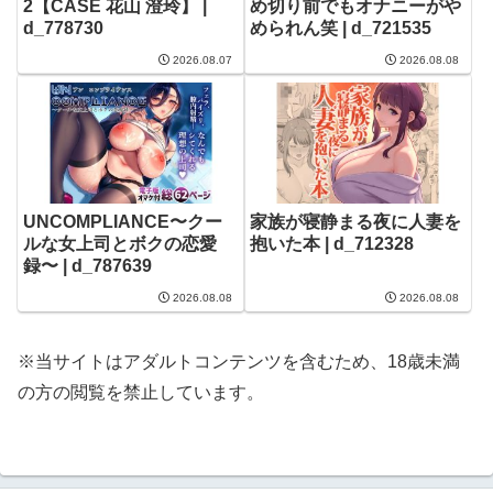
2【CASE 花山 澄玲】 |
め切り前でもオナニーがや
d_778730
められん笑 | d_721535
2026.08.07
2026.08.08
UNCOMPLIANCE〜クー
家族が寝静まる夜に人妻を
ルな女上司とボクの恋愛
抱いた本 | d_712328
録〜 | d_787639
2026.08.08
2026.08.08
※当サイトはアダルトコンテンツを含むため、18歳未満
の方の閲覧を禁止しています。