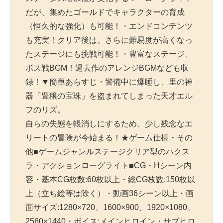
だが、集めたゴールドでキャラクターの育成
（恒久的な強化）も可能！・エンドコンテンツ
も充実！クリア後は、さらに難易度が高くなっ
たステージにも挑戦可能！・豊富なステージ、
ボス戦BGM！過去作のアレンジBGMなども収
録！▼簡単あらすじ・警備中に爆睡し、里の神
器「豊穣の宝珠」を盗まれてしまった天才エル
フのリズ。
自らの失態を帳消しにするため、少し残念なエ
リートの冒険が今始まる！★ゲーム仕様・その
他■ゲームジャンルステージクリア型のハクス
ラ・アクションローグライト■CG・Hシーン内
容・基本CG枚数:60枚以上・総CG枚数:150枚以
上（立ち絵等は除く）・動画36シーン以上・画
面サイズ:1280×720、1600×900、1920×1080、
2560×1440・ボイス:メインヒロイン・サブヒロ