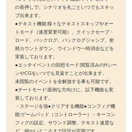
の長押しで、シナリオを丸ごといつでもスキッ
プ出来ます。
●テキスト機能:様々なテキストスキップやオー
トモード（速度変更可能）、クイックセーブ・
ロード、バックログ、バックログジャンプ、射
精カウントダウン、ウインドウ一時消去などを
実装しております。
●エッチイベントの回想モード:閲覧済みのHシー
ンやCGをいつでも見返すことが出来ます。
未閲覧のイベントを全解放する事も可能です。
●チートモード:面倒な方向けに、以下機能も実
装しております。
・ステージを強●クリアする機能●コンフィグ機
能:ゲームパッド（コントローラー）・キーコン
フィグの設定、サウンド調整、テキスト速度な
ど、細かいところまで設定が可能です。