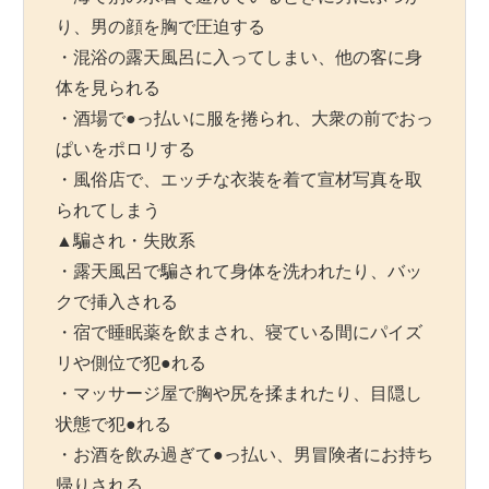
り、男の顔を胸で圧迫する
・混浴の露天風呂に入ってしまい、他の客に身
体を見られる
・酒場で●っ払いに服を捲られ、大衆の前でおっ
ぱいをポロリする
・風俗店で、エッチな衣装を着て宣材写真を取
られてしまう
▲騙され・失敗系
・露天風呂で騙されて身体を洗われたり、バッ
クで挿入される
・宿で睡眠薬を飲まされ、寝ている間にパイズ
リや側位で犯●れる
・マッサージ屋で胸や尻を揉まれたり、目隠し
状態で犯●れる
・お酒を飲み過ぎて●っ払い、男冒険者にお持ち
帰りされる