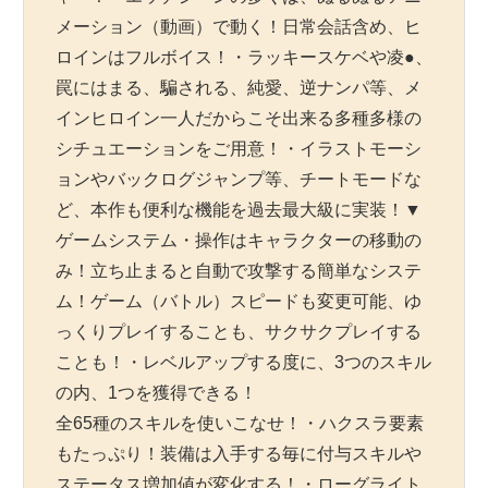
メーション（動画）で動く！日常会話含め、ヒ
ロインはフルボイス！・ラッキースケベや凌●、
罠にはまる、騙される、純愛、逆ナンパ等、メ
インヒロイン一人だからこそ出来る多種多様の
シチュエーションをご用意！・イラストモーシ
ョンやバックログジャンプ等、チートモードな
ど、本作も便利な機能を過去最大級に実装！▼
ゲームシステム・操作はキャラクターの移動の
み！立ち止まると自動で攻撃する簡単なシステ
ム！ゲーム（バトル）スピードも変更可能、ゆ
っくりプレイすることも、サクサクプレイする
ことも！・レベルアップする度に、3つのスキル
の内、1つを獲得できる！
全65種のスキルを使いこなせ！・ハクスラ要素
もたっぷり！装備は入手する毎に付与スキルや
ステータス増加値が変化する！・ローグライト