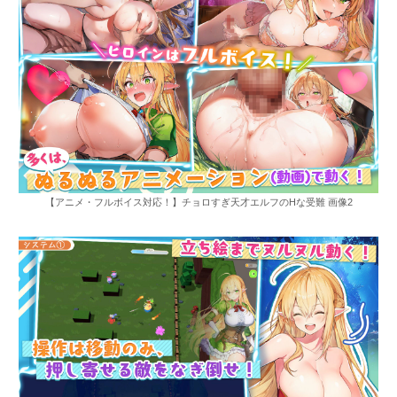
【アニメ・フルボイス対応！】チョロすぎ天才エルフのHな受難 画像2