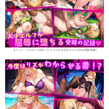
【アニメ・フルボイス対応！】チョロすぎ天才エルフのHな受難 画像7