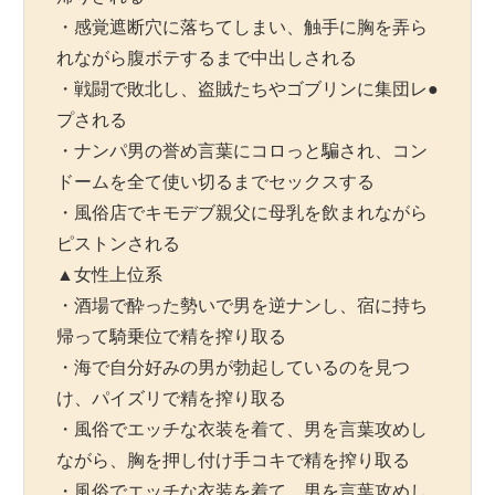
・感覚遮断穴に落ちてしまい、触手に胸を弄ら
れながら腹ボテするまで中出しされる
・戦闘で敗北し、盗賊たちやゴブリンに集団レ●
プされる
・ナンパ男の誉め言葉にコロっと騙され、コン
ドームを全て使い切るまでセックスする
・風俗店でキモデブ親父に母乳を飲まれながら
ピストンされる
▲女性上位系
・酒場で酔った勢いで男を逆ナンし、宿に持ち
帰って騎乗位で精を搾り取る
・海で自分好みの男が勃起しているのを見つ
け、パイズリで精を搾り取る
・風俗でエッチな衣装を着て、男を言葉攻めし
ながら、胸を押し付け手コキで精を搾り取る
・風俗でエッチな衣装を着て、男を言葉攻めし