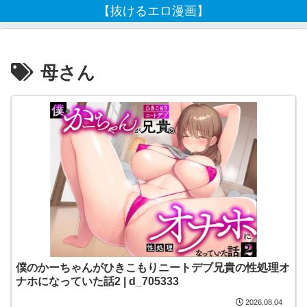
【抜けるエロ漫画】
母さん
僕のかーちゃんがひきこもりニートデブ兄貴の性処理オ
ナホになっていた話2 | d_705333
2026.08.04