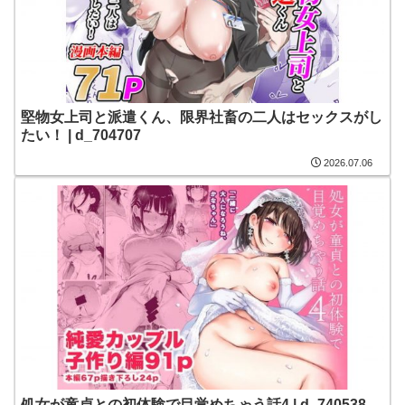
堅物女上司と派遣くん、限界社畜の二人はセックスがし
たい！ | d_704707
2026.07.06
処女が童貞との初体験で目覚めちゃう話4 | d_740538