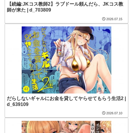
【続編:JKコス教師2】ラブドール頼んだら、JKコス教
師が来た | d_703809
2026.07.15
だらしないギャルにお金を貸してヤらせてもらう生活2 |
d_639109
2026.07.10