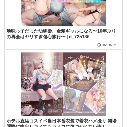
地味っ子だった幼馴染、金髪ギャルになる〜10年ぶり
の再会はヤリすぎ傷心旅行〜 | d_725136
2026.07.31
ホテル直結コスイベ当日本番衣装で着衣ハメ撮り 開場
間際に中出しキメてもカメコに気づかれない説 |