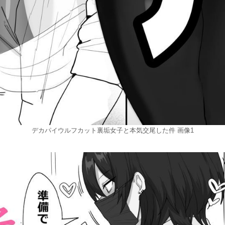
デカパイウルフカット裏垢女子と本気交尾した件 画像1