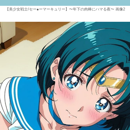
【美少女戦士/セー●ーマーキュリー】〜年下の肉棒にハマる夜〜 画像2