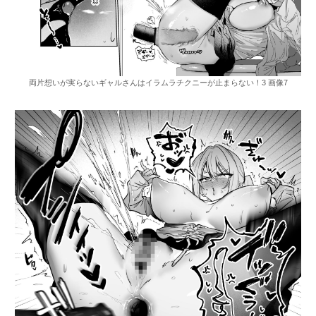
両片想いが実らないギャルさんはイラムラチクニーが止まらない！3 画像7