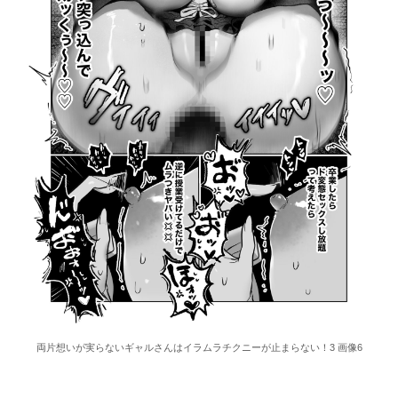
両片想いが実らないギャルさんはイラムラチクニーが止まらない！3 画像6