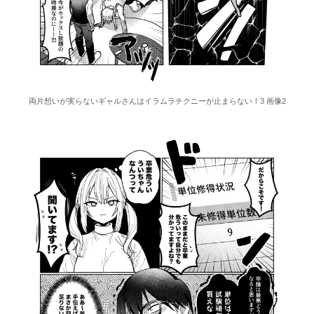
両片想いが実らないギャルさんはイラムラチクニーが止まらない！3 画像2