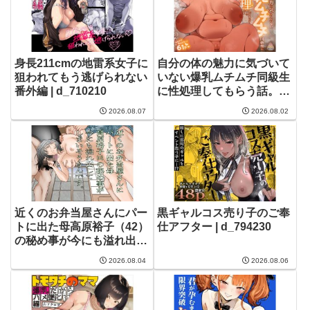
身長211cmの地雷系女子に
自分の体の魅力に気づいて
狙われてもう逃げられない
いない爆乳ムチムチ同級生
番外編 | d_710210
に性処理してもらう話。 |
d_673817
2026.08.07
2026.08.02
近くのお弁当屋さんにパー
黒ギャルコス売り子のご奉
トに出た母高原裕子（42）
仕アフター | d_794230
の秘め事が今にも溢れ出し
てしまいそうなんです。 |
2026.08.04
2026.08.06
d_756024