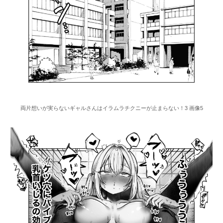
両片想いが実らないギャルさんはイラムラチクニーが止まらない！3 画像5