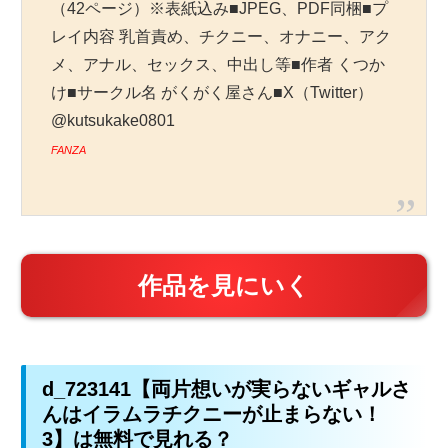
（42ページ）※表紙込み■JPEG、PDF同梱■プ
レイ内容 乳首責め、チクニー、オナニー、アク
メ、アナル、セックス、中出し等■作者 くつか
け■サークル名 がくがく屋さん■X（Twitter）
@kutsukake0801
FANZA
作品を見にいく
d_723141【両片想いが実らないギャルさ
んはイラムラチクニーが止まらない！
3】は無料で見れる？