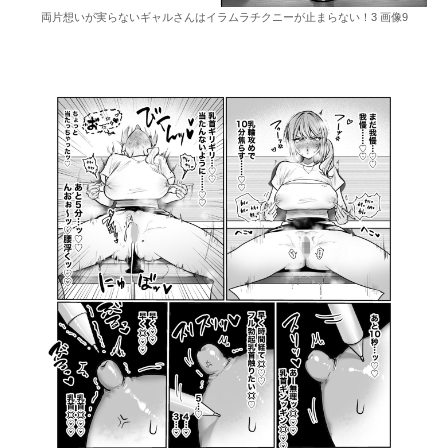
両片想いが実らないギャルさんはイラムラチクニーが止まらない！3 画像9