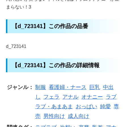
まらない！3
【d_723141】この作品の品番
d_723141
【d_723141】この作品の詳細情報
ジャンル：
制服
看護婦・ナース
巨乳
中出
し
フェラ
アナル
オナニー
ラブ
ラブ・あまあま
おっぱい
純愛
専
売
男性向け
成人向け