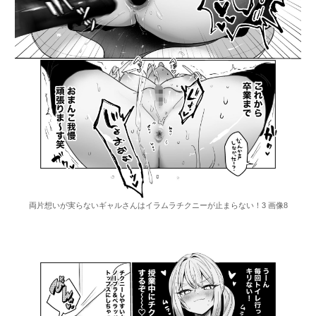
両片想いが実らないギャルさんはイラムラチクニーが止まらない！3 画像8