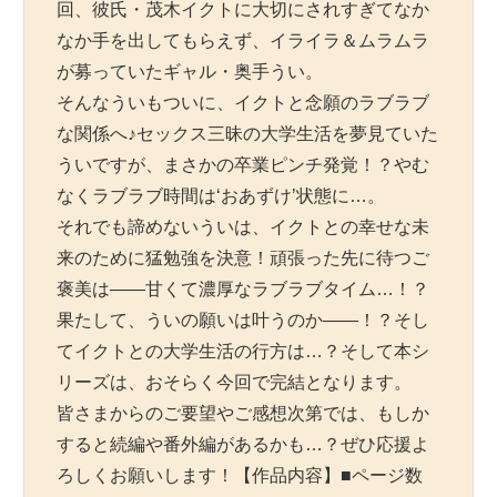
回、彼氏・茂木イクトに大切にされすぎてなか
なか手を出してもらえず、イライラ＆ムラムラ
が募っていたギャル・奥手うい。
そんなういもついに、イクトと念願のラブラブ
な関係へ♪セックス三昧の大学生活を夢見ていた
ういですが、まさかの卒業ピンチ発覚！？やむ
なくラブラブ時間は‘おあずけ’状態に…。
それでも諦めないういは、イクトとの幸せな未
来のために猛勉強を決意！頑張った先に待つご
褒美は――甘くて濃厚なラブラブタイム…！？
果たして、ういの願いは叶うのか――！？そし
てイクトとの大学生活の行方は…？そして本シ
リーズは、おそらく今回で完結となります。
皆さまからのご要望やご感想次第では、もしか
すると続編や番外編があるかも…？ぜひ応援よ
ろしくお願いします！【作品内容】■ページ数