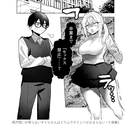
両片想いが実らないギャルさんはイラムラチクニーが止まらない！3 画像1