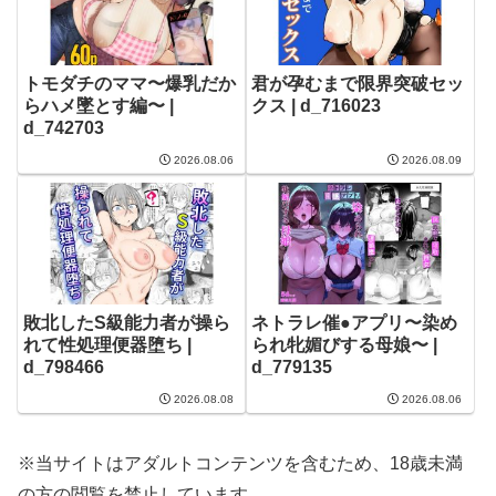
トモダチのママ〜爆乳だか
君が孕むまで限界突破セッ
らハメ墜とす編〜 |
クス | d_716023
d_742703
2026.08.06
2026.08.09
敗北したS級能力者が操ら
ネトラレ催●アプリ〜染め
れて性処理便器堕ち |
られ牝媚びする母娘〜 |
d_798466
d_779135
2026.08.08
2026.08.06
※当サイトはアダルトコンテンツを含むため、18歳未満
の方の閲覧を禁止しています。