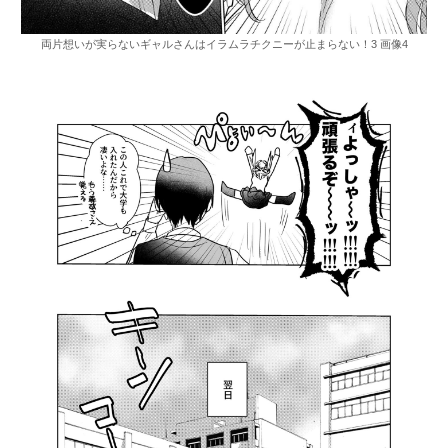
両片想いが実らないギャルさんはイラムラチクニーが止まらない！3 画像4