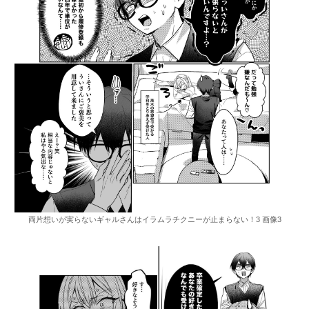
両片想いが実らないギャルさんはイラムラチクニーが止まらない！3 画像3