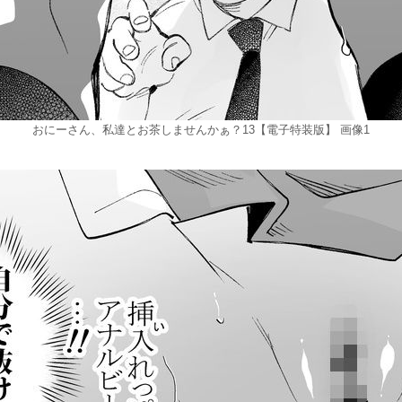
おにーさん、私達とお茶しませんかぁ？13【電子特装版】 画像1