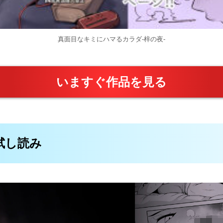
真面目なキミにハマるカラダ‐梓の夜‐
いますぐ作品を見る
料試し読み