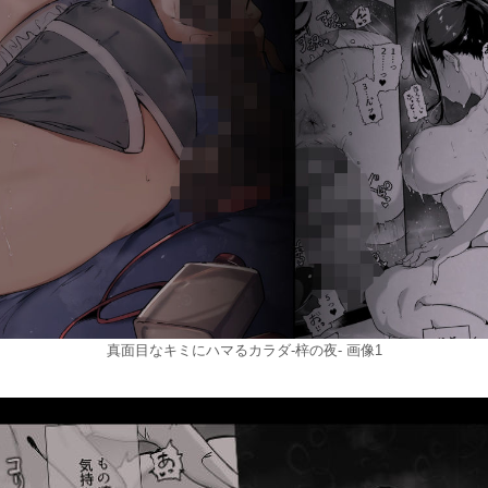
真面目なキミにハマるカラダ‐梓の夜‐ 画像1