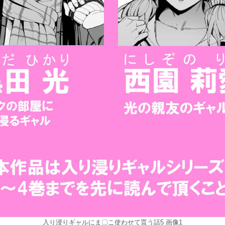
入り浸りギャルにま〇こ使わせて貰う話5 画像1