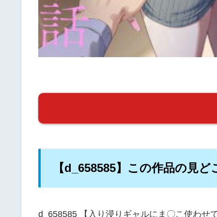
【d_658585】この作品の見ど
d_658585 【入り浸りギャルにま〇こ使わ