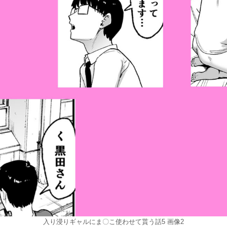
入り浸りギャルにま〇こ使わせて貰う話5 画像2