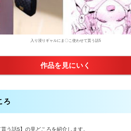
入り浸りギャルにま〇こ使わせて貰う話5
作品を見にいく
ころ
せて貰う話5】の見どころを紹介します。